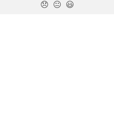
😞
😐
😃