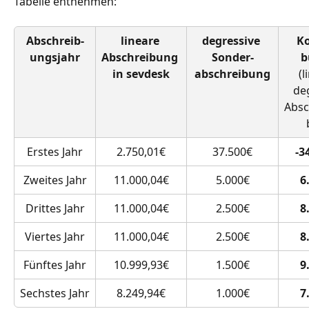
Tabelle entnehmen:
Abschreib-
lineare 
degressive 
Ko
ungsjahr
Abschreibung 
Sonder-
b
in sevdesk
abschreibung
(l
de
Absc
Erstes Jahr
2.750,01€
37.500€
-3
Zweites Jahr
11.000,04€
5.000€
6
Drittes Jahr
11.000,04€
2.500€
8
Viertes Jahr
11.000,04€
2.500€
8
Fünftes Jahr
10.999,93€
1.500€
9
Sechstes Jahr
8.249,94€
1.000€
7