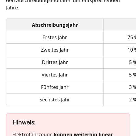
den Abschreibungsmonaten der entsprechenden 
Jahre.
Abschreibungsjahr
Erstes Jahr
75 
Zweites Jahr
10 
Drittes Jahr
5 
Viertes Jahr
5 
Fünftes Jahr
3 
Sechstes Jahr
2 
Hinweis:
Elektrofahrzeuge 
können weiterhin linear 