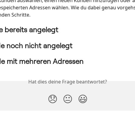
Kunden auswählen, einen neuen Kunden hinzufügen oder a
speicherten Adressen wählen. Wie du dabei genau vorgehst
nden Schritte.
e bereits angelegt
de noch nicht angelegt
de mit mehreren Adressen
Hat dies deine Frage beantwortet?
😞
😐
😃