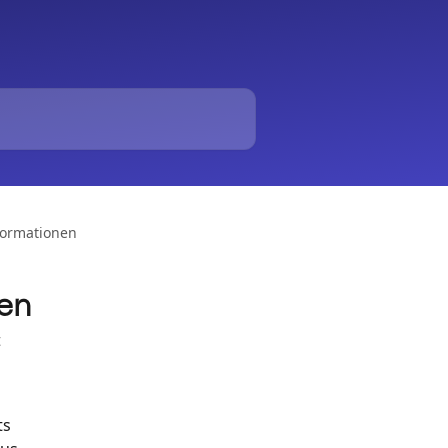
ormationen
en
t
s 