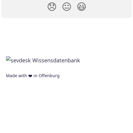
😞
😐
😃
Made with ❤️ in Offenburg