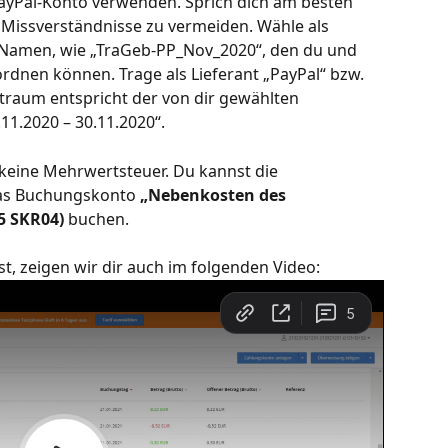
yPal-Konto verwenden. Sprich dich am besten 
Missverständnisse zu vermeiden. Wähle als 
Namen, wie „TraGeb-PP_Nov_2020“, den du und 
rdnen können. Trage als Lieferant „PayPal“ bzw. 
eitraum entspricht der von dir gewählten 
11.2020 – 30.11.2020“.
keine Mehrwertsteuer. Du kannst die 
das Buchungskonto 
„Nebenkosten des 
5 SKR04)
 buchen.
, zeigen wir dir auch im folgenden Video: