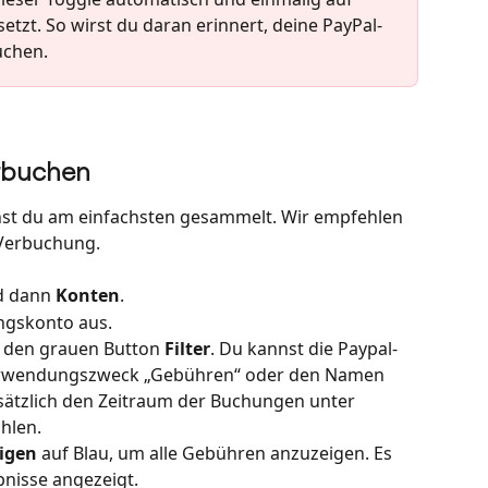
etzt. So wirst du daran erinnert, deine PayPal-
uchen.
rbuchen
st du am einfachsten gesammelt. Wir empfehlen 
 Verbuchung.
 dann 
Konten
.
ngskonto aus.
r den grauen Button 
Filter
. Du kannst die Paypal-
rwendungszweck „Gebühren“ oder den Namen 
zusätzlich den Zeitraum der Buchungen unter 
hlen.
igen
 auf Blau, um alle Gebühren anzuzeigen. Es 
nisse angezeigt.