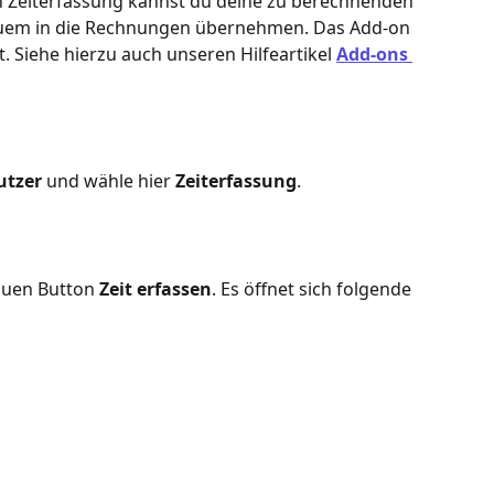
n Zeiterfassung kannst du deine zu berechnenden 
quem in die Rechnungen übernehmen. Das Add-on 
. Siehe hierzu auch unseren Hilfeartikel 
Add-ons 
utzer
 und wähle hier 
Zeiterfassung
.
auen Button 
Zeit erfassen
. Es öffnet sich folgende 