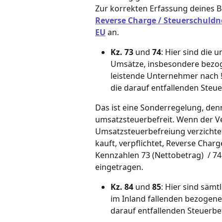
Zur korrekten Erfassung deines Be
Reverse Charge / Steuerschuldn
EU
 an.
Kz. 73
 und 
74
: Hier sind die
Umsätze, insbesondere bezog
leistende Unternehmer nach § 
die darauf entfallenden Steu
Das ist eine Sonderregelung, den
umsatzsteuerbefreit. Wenn der Ve
Umsatzsteuerbefreiung verzichtet
kauft, verpflichtet, Reverse Char
Kennzahlen 73 (Nettobetrag)  / 74
eingetragen.
Kz. 84
 und 
85
: Hier sind säm
im Inland fallenden bezogene
darauf entfallenden Steuerbe