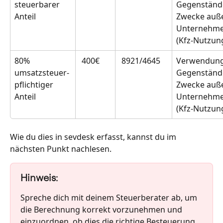
steuerbarer 
Gegenstände
Anteil
Zwecke auße
Unternehme
(Kfz-Nutzun
80% 
 400€
 8921/4645
Verwendung
umsatzsteuer-
Gegenstände
pflichtiger 
Zwecke auße
Anteil
Unternehme
(Kfz-Nutzun
Wie du dies in sevdesk erfasst, kannst du im 
nächsten Punkt nachlesen.
Hinweis:
Spreche dich mit deinem Steuerberater ab, um 
die Berechnung korrekt vorzunehmen und 
einzuordnen, ob dies die richtige Besteuerung 