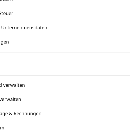
Steuer
en Unternehmensdaten
egen
d verwalten
 verwalten
träge & Rechnungen
em