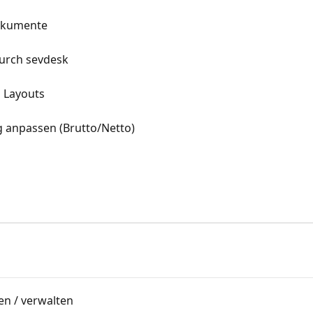
Dokumente
urch sevdesk
 Layouts
g anpassen (Brutto/Netto)
len / verwalten