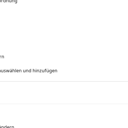
uordnung
rn
auswählen und hinzufügen
 ändern